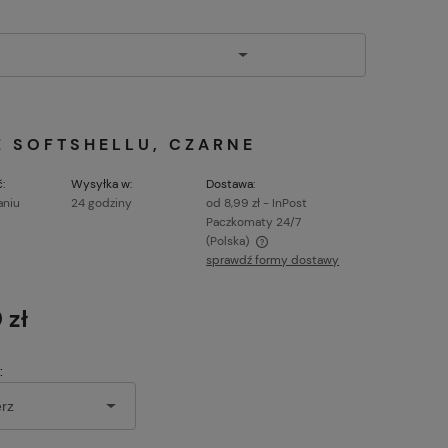
Z SOFTSHELLU, CZARNE
:
Wysyłka w:
Dostawa:
aniu
24 godziny
od 8,99 zł
- InPost
Paczkomaty 24/7
(Polska)
sprawdź formy dostawy
Cena nie zawiera ewentualnych kosztów
płatności
 zł
: