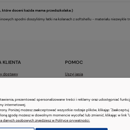
, które doceni każda mama przedszkolaka:)
Cena nie zawiera ewentualnych kosztów
płatności
inowych spodni doszyliśmy łatki na kolanach z softshellu - materiału niezwykle tr
 KLIENTA
POMOC
ty dostawy
Uszyj jasia
acji zamówienia
Regulamin
klamacje
Polityka prywatności
awienia, prezentować spersonalizowane treści i reklamy oraz udostępniać funkc
ony internetowej.
ony. Poniżej możesz zaakceptować wszystkie rodzaje plików, klikając "Zaakceptuj
Sklep internetowy Shoper.pl
eloną zgodę możesz w dowolnym momencie wycofać lub zmienić, klikając w link "Us
ia danych osobowych znajdziesz w Polityce prywatności.