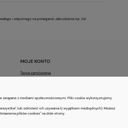
wałego i odpornego na potarganie, zabrudzenia itp. itd.
MOJE KONTO
Twoje zamówienia
Ustawienia konta
Ulubione
je związane z mediami społecznościowymi. Pliki cookie wykorzystujemy
 wszystkie", lub odmówić ich używania (z wyjątkiem niezbędnych). Możesz
tawienia plików cookies" na dole strony.