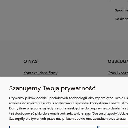
Spodnie
Do dzian
O NAS
OBSŁUGA
Kontakt i dane firmy
Czas i kosz
O nas :)
Czas realiz
Szanujemy Twoją prywatność
Blog
Zwroty i re
Używamy plików cookie i podobnych technologii, aby zapamiętać Twoje ust
również do mierzenia ruchu i analizowania sposobu korzystania z naszej str
Domyślnie włączone są jedynie pliki niezbędne do poprawnego działania str
też dostosować pliki do swoich potrzeb, wybierając "Dostosuj zgody". Udzi
Szczegóły o używanych przez nas plikach cookie oraz zasadach przetwarzan