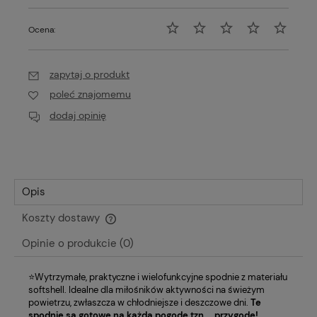
Ocena:
zapytaj o produkt
poleć znajomemu
dodaj opinię
Opis
Koszty dostawy
Cena nie zawiera ewentualnych kosztów płatności
Opinie o produkcie (0)
⭐Wytrzymałe, praktyczne i wielofunkcyjne spodnie z materiału
softshell. Idealne dla miłośników aktywności na świeżym
powietrzu, zwłaszcza w chłodniejsze i deszczowe dni.
Te
spodnie są gotowe na każdą pogodę tzn.... przygodę!