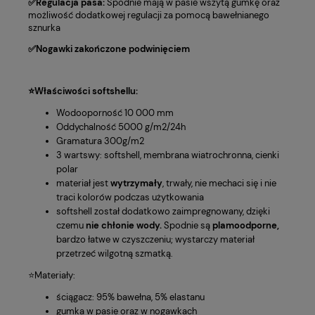
✅Regulacja pasa:
Spodnie mają w pasie wszytą gumkę oraz
możliwość dodatkowej regulacji za pomocą bawełnianego
sznurka
✅Nogawki zakończone podwinięciem
⭐Właściwości softshellu:
Wodooporność 10 000 mm
Oddychalność 5000 g/m2/24h
Gramatura 300g/m2
3 wartswy: softshell, membrana wiatrochronna, cienki
polar
materiał jest
wytrzymały
, trwały, nie mechaci się i nie
traci kolorów podczas użytkowania
softshell został dodatkowo zaimpregnowany, dzięki
czemu
nie chłonie wody.
Spodnie są
plamoodporne,
bardzo łatwe w czyszczeniu; wystarczy materiał
przetrzeć wilgotną szmatką.
⭐Materiały:
ściągacz: 95% bawełna, 5% elastanu
gumka w pasie oraz w nogawkach