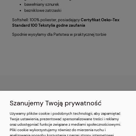
bawełniany sznurek
bezniklowe zatrzaski
Softshell: 100% poliester, posiadający
Certyfikat Oeko-Tex
Standard 100 Tekstylia godne zaufania
Spodnie wysyłamy dla Państwa w praktycznej torbie
O NAS
Szanujemy Twoją prywatność
OBSŁUGA KLIENTA
Używamy plików cookie i podobnych technologii, aby zapamiętać
Twoje ustawienia, prezentować spersonalizowane treści i reklamy
oraz udostępniać funkcje związane z mediami społecznościowymi.
POMOC
Pliki cookie wykorzystujemy również do mierzenia ruchu i
analizowania sposobu korzystania z naszej strony internetowej.