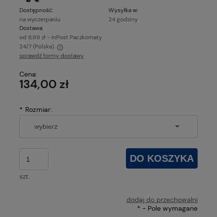
Dostępność:
Wysyłka w:
na wyczerpaniu
24 godziny
Dostawa:
od 8,99 zł
- InPost Paczkomaty
24/7
(Polska)
sprawdź formy dostawy
Cena nie zawiera ewentualnych kosztów płatności
Cena:
134,00 zł
*
Rozmiar:
DO KOSZYKA
szt.
dodaj do przechowalni
*
- Pole wymagane