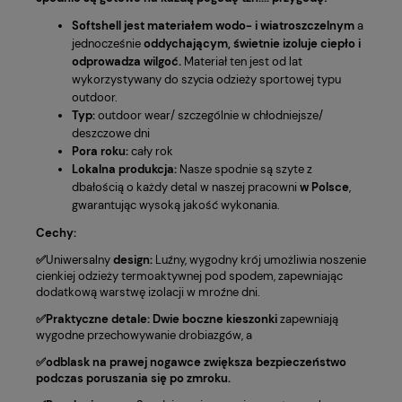
Softshell jest materiałem wodo- i wiatroszczelnym
a
jednocześnie
oddychającym, świetnie izoluje ciepło i
odprowadza wilgoć.
Materiał ten jest od lat
wykorzystywany do szycia odzieży sportowej typu
outdoor.
Typ:
outdoor wear/ szczególnie w chłodniejsze/
deszczowe dni
Pora roku:
cały rok
Lokalna produkcja:
Nasze spodnie są szyte z
dbałością o każdy detal w naszej pracowni
w Polsce
,
gwarantując wysoką jakość wykonania.
Cechy:
✅
Uniwersalny
design:
Luźny, wygodny krój umożliwia noszenie
cienkiej odzieży termoaktywnej pod spodem, zapewniając
dodatkową warstwę izolacji w mroźne dni.
✅Praktyczne detale:
Dwie boczne kieszonki
zapewniają
wygodne przechowywanie drobiazgów, a
✅odblask na prawej nogawce zwiększa bezpieczeństwo
podczas poruszania się po zmroku.