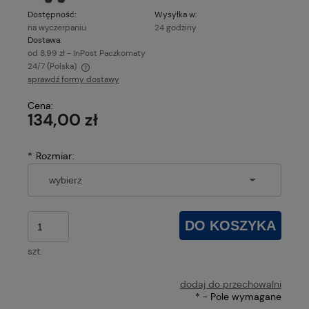
Dostępność:
Wysyłka w:
na wyczerpaniu
24 godziny
Dostawa:
od 8,99 zł
- InPost Paczkomaty
24/7
(Polska)
sprawdź formy dostawy
Cena nie zawiera ewentualnych kosztów płatności
Cena:
134,00 zł
*
Rozmiar:
DO KOSZYKA
szt.
dodaj do przechowalni
*
- Pole wymagane