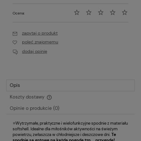
Ocena:
zapytaj o produkt
poleć znajomemu
dodaj opinię
Opis
Koszty dostawy
Cena nie zawiera ewentualnych kosztów płatności
Opinie o produkcie (0)
⭐Wytrzymałe, praktyczne i wielofunkcyjne spodnie z materiału
softshell. Idealne dla miłośników aktywności na świeżym
powietrzu, zwłaszcza w chłodniejsze i deszczowe dni.
Te
spodnie są gotowe na każdą pogodę tzn.... przygodę!