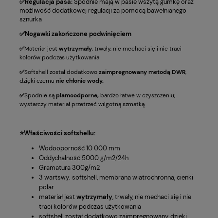
✅Regulacja pasa:
Spodnie mają w pasie wszytą gumkę oraz
możliwość dodatkowej regulacji za pomocą bawełnianego
sznurka
✅Nogawki zakończone podwinięciem
✅
Materiał jest
wytrzymały
, trwały, nie mechaci się i nie traci
kolorów podczas użytkowania
✅
Softshell został dodatkowo
zaimpregnowany metodą DWR
,
dzięki czemu
nie chłonie wody.
✅
Spodnie są
plamoodporne,
bardzo łatwe w czyszczeniu;
wystarczy materiał przetrzeć wilgotną szmatką
⭐Właściwości softshellu:
Wodooporność 10 000 mm
Oddychalność 5000 g/m2/24h
Gramatura 300g/m2
3 wartswy: softshell, membrana wiatrochronna, cienki
polar
materiał jest
wytrzymały
, trwały, nie mechaci się i nie
traci kolorów podczas użytkowania
softshell został dodatkowo zaimpregnowany, dzięki