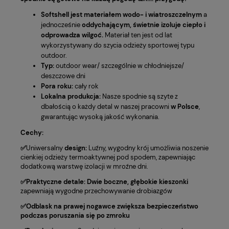
Softshell jest materiałem wodo- i wiatroszczelnym
a
jednocześnie
oddychającym, świetnie izoluje ciepło i
odprowadza wilgoć.
Materiał ten jest od lat
wykorzystywany do szycia odzieży sportowej typu
outdoor.
Typ:
outdoor wear/ szczególnie w chłodniejsze/
deszczowe dni
Pora roku:
cały rok
Lokalna produkcja:
Nasze spodnie są szyte z
dbałością o każdy detal w naszej pracowni
w Polsce
,
gwarantując wysoką jakość wykonania.
Cechy:
✅
Uniwersalny
design:
Luźny, wygodny krój umożliwia noszenie
cienkiej odzieży termoaktywnej pod spodem, zapewniając
dodatkową warstwę izolacji w mroźne dni.
✅Praktyczne detale:
Dwie boczne, głębokie kieszonki
zapewniają wygodne przechowywanie drobiazgów
✅Odblask na prawej nogawce zwiększa bezpieczeństwo
podczas poruszania się po zmroku