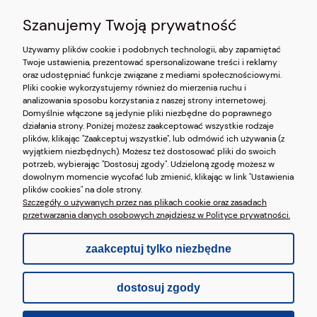
O NAS
Szanujemy Twoją prywatność
OBSŁUGA KLIENTA
Używamy plików cookie i podobnych technologii, aby zapamiętać
Twoje ustawienia, prezentować spersonalizowane treści i reklamy
oraz udostępniać funkcje związane z mediami społecznościowymi.
POMOC
Pliki cookie wykorzystujemy również do mierzenia ruchu i
analizowania sposobu korzystania z naszej strony internetowej.
MOJE KONTO
Domyślnie włączone są jedynie pliki niezbędne do poprawnego
działania strony. Poniżej możesz zaakceptować wszystkie rodzaje
plików, klikając "Zaakceptuj wszystkie", lub odmówić ich używania (z
wyjątkiem niezbędnych). Możesz też dostosować pliki do swoich
potrzeb, wybierając "Dostosuj zgody". Udzieloną zgodę możesz w
dowolnym momencie wycofać lub zmienić, klikając w link "Ustawienia
pokaż pełną wersję strony
plików cookies" na dole strony.
Szczegóły o używanych przez nas plikach cookie oraz zasadach
przetwarzania danych osobowych znajdziesz w Polityce prywatności.
Sklep internetowy Shoper.pl
zaakceptuj tylko niezbędne
dostosuj zgody