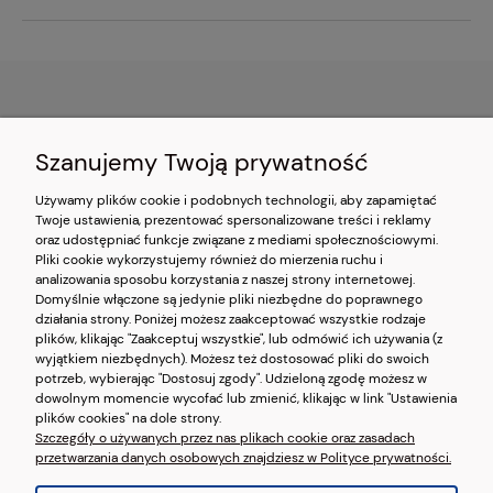
O NAS
Szanujemy Twoją prywatność
OBSŁUGA KLIENTA
Używamy plików cookie i podobnych technologii, aby zapamiętać
Twoje ustawienia, prezentować spersonalizowane treści i reklamy
oraz udostępniać funkcje związane z mediami społecznościowymi.
POMOC
Pliki cookie wykorzystujemy również do mierzenia ruchu i
analizowania sposobu korzystania z naszej strony internetowej.
Domyślnie włączone są jedynie pliki niezbędne do poprawnego
MOJE KONTO
działania strony. Poniżej możesz zaakceptować wszystkie rodzaje
plików, klikając "Zaakceptuj wszystkie", lub odmówić ich używania (z
wyjątkiem niezbędnych). Możesz też dostosować pliki do swoich
potrzeb, wybierając "Dostosuj zgody". Udzieloną zgodę możesz w
dowolnym momencie wycofać lub zmienić, klikając w link "Ustawienia
pokaż pełną wersję strony
plików cookies" na dole strony.
Szczegóły o używanych przez nas plikach cookie oraz zasadach
przetwarzania danych osobowych znajdziesz w Polityce prywatności.
Sklep internetowy Shoper.pl